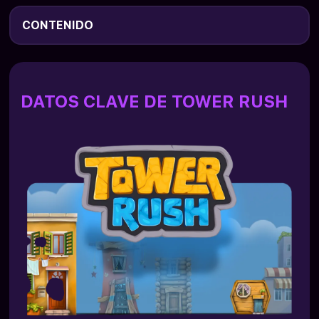
CONTENIDO
Datos Clave de Tower Rush
¿Por Qué los Chilenos Eligen Tower Rush?
Explicación Completa: Cómo Jugar Tower Rush
DATOS CLAVE DE TOWER RUSH
Las 3 Funciones Especiales de Tower Rush
Tower Rush Gratis: Modo Práctica
Dónde Jugar Tower Rush en Chile
Proceso Completo: Registro, Depósito y Retiro
¿Cuánto Paga Tower Rush?
Entendiendo el RTP de Tower Rush
Gestión de Bankroll en Tower Rush
Tower Rush desde el Celular