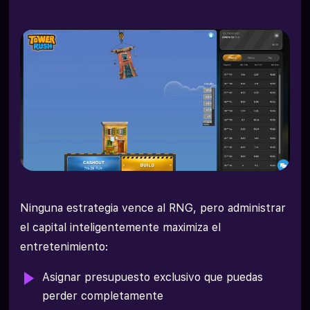
Ninguna estrategia vence al RNG, pero administrar
el capital inteligentemente maximiza el
entretenimiento:
Asignar presupuesto exclusivo que puedas
perder completamente