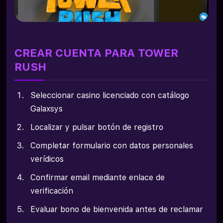
CREAR CUENTA PARA TOWER
RUSH
Seleccionar casino licenciado con catálogo
Galaxsys
Localizar y pulsar botón de registro
Completar formulario con datos personales
verídicos
Confirmar email mediante enlace de
verificación
Evaluar bono de bienvenida antes de reclamar