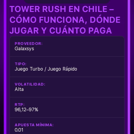
TOWER RUSH EN CHILE –
CÓMO FUNCIONA, DÓNDE
JUGAR Y CUÁNTO PAGA
PROVEEDOR:
Galaxsys
TIPO:
Juego Turbo / Juego Rápido
VOLATILIDAD:
Alta
RTP:
96,12–97%
APUESTA MÍNIMA:
0.01