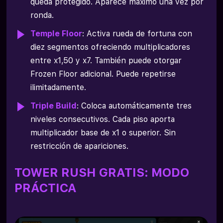
queda protegido. Aparece máximo una vez por
ronda.
Temple Floor
: Activa rueda de fortuna con
diez segmentos ofreciendo multiplicadores
entre x1,50 y x7. También puede otorgar
Frozen Floor adicional. Puede repetirse
ilimitadamente.
Triple Build
: Coloca automáticamente tres
niveles consecutivos. Cada piso aporta
multiplicador base de x1 o superior. Sin
restricción de apariciones.
TOWER RUSH GRATIS: MODO
PRÁCTICA