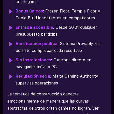
crash game
Bonus únicos
: Frozen Floor, Temple Floor y
Triple Build inexistentes en competidores
Entrada accesible
: Desde $0,01 cualquier
presupuesto participa
Verificación pública
: Sistema Provably Fair
permite comprobar cada resultado
Sin instalaciones
: Funciona directo en
navegador móvil o PC
Regulación seria
: Malta Gaming Authority
supervisa operaciones
La temática de construcción conecta
emocionalmente de manera que las curvas
abstractas de otros crash games no logran. Ver