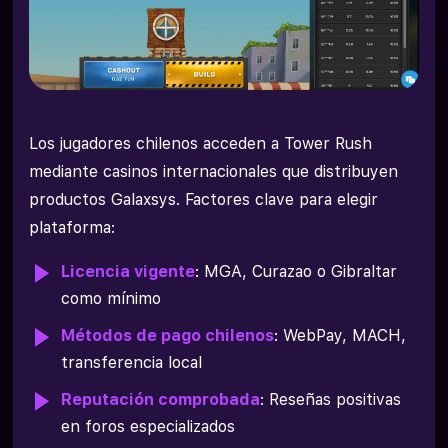
Los jugadores chilenos acceden a Tower Rush
mediante casinos internacionales que distribuyen
productos Galaxsys. Factores clave para elegir
plataforma:
Licencia vigente
: MGA, Curazao o Gibraltar
como mínimo
Métodos de pago chilenos
: WebPay, MACH,
transferencia local
Reputación comprobada
: Reseñas positivas
en foros especializados