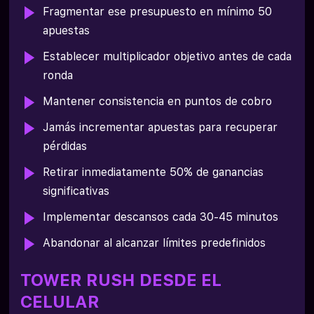
Fragmentar ese presupuesto en mínimo 50
apuestas
Establecer multiplicador objetivo antes de cada
ronda
Mantener consistencia en puntos de cobro
Jamás incrementar apuestas para recuperar
pérdidas
Retirar inmediatamente 50% de ganancias
significativas
Implementar descansos cada 30-45 minutos
Abandonar al alcanzar límites predefinidos
TOWER RUSH DESDE EL
CELULAR