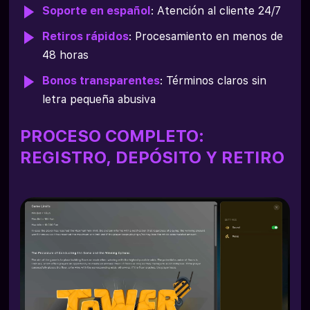
Soporte en español
: Atención al cliente 24/7
Retiros rápidos
: Procesamiento en menos de
48 horas
Bonos transparentes
: Términos claros sin
letra pequeña abusiva
PROCESO COMPLETO:
REGISTRO, DEPÓSITO Y RETIRO